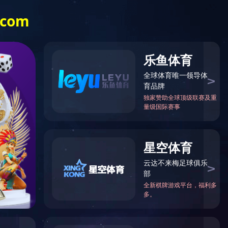
中文
（模具板块官网）
子公司（浠珀适医疗官网）
留言板（建议与投诉通道）
登