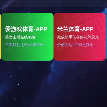
拥抱泪水涟涟。辞旧迎新，金胜对未来的2024年满怀信心和热情。盼望能在20
大客户提供最优质的服务。 祝愿崭新的一年，我们密切配合，精诚合作，事业
泪水涟涟。辞旧迎新，金胜对未来的2024年满怀
确保生产安全及员工安全。2023年5月11日16:00公司开始进行了本年度
习消防知识，在演练中熟悉了消防技能。 为更规范的完成此次消防演练，公