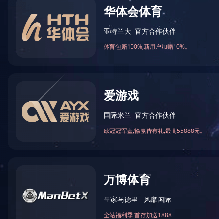
热点
欢迎清溪镇主要领导深入金胜，视
2023年5月9日，迎着改革发展之风， 
等一行人参观了公司的产品陈列厅，走访
展计划、市场前景及相关诉求，并介绍清溪
热点
2024携手共进美好未来！！！