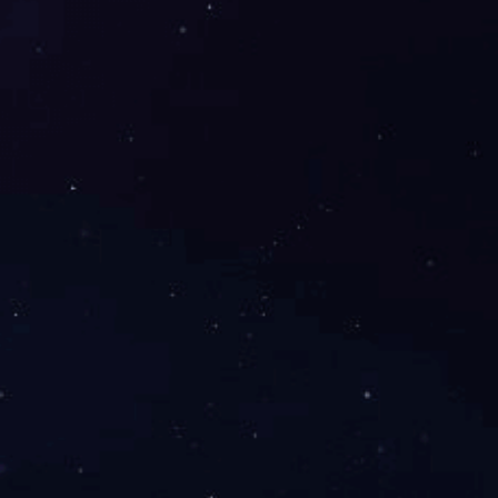
2020-07-28
好听的名字，设计…
关于我们
产品中心
新闻中心
MK（中国）
old.com
