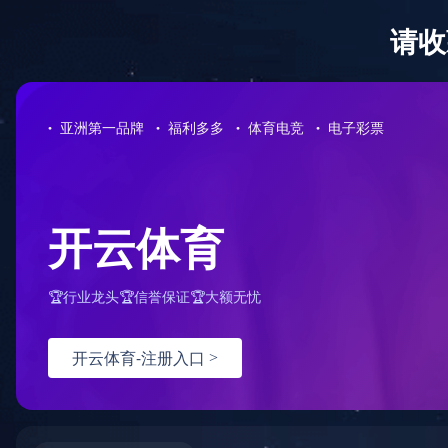
首页
关于我