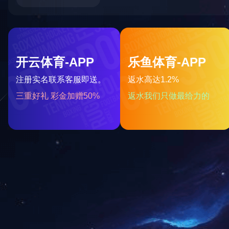
欢声笑语夜不眠，昨日奋斗依稀眼前，握手
来，我们将不断努力，与时俱进，竭诚为广
笑语夜不眠，昨日奋斗依稀眼前，握手拥抱
热点
2023年金胜消防演习！！
为了检验我司对火灾应急预案的掌握和熟悉，
领导及员工都积极的参与配合，在培训中学
热点