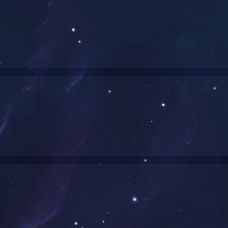
察工作！！
清溪镇主要领导深入企业开展走访调研活动。来到我司深入视察工作。 镇长沈志
了生产车间。与公司老板尹智金深入交流，详细了解金胜的企业文化、生产经营
镇出台推动经济高质量发展40条 措施等相关惠企政策，为企